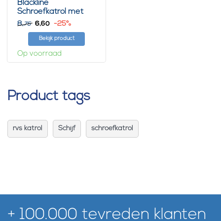
Blackline
Schroefkatrol met
polyamide wiel zwart
8,
6,
-25%
60
75
Bekijk product
Op voorraad
Product tags
rvs katrol
Schijf
schroefkatrol
+ 100.000 tevreden klanten