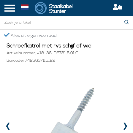
Home
> Schroefkatrol met rvs schijf of wiel
Alles uit eigen voorraad
Schroefkatrol met rvs schijf of wiel
Artikelnummer: #18-36-D6781.B.01.C
Barcode: 7423637115122
‹
›