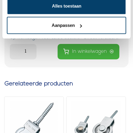
Alles toestaan
Schroefkatrol met rvs schijf of
wiel
0 klantbeoordelingen
Aanpassen
7,
10
Op voorraad
Op werkdagen voor 15:00 besteld? Direct verstuurd!
In winkelwagen
Gerelateerde producten