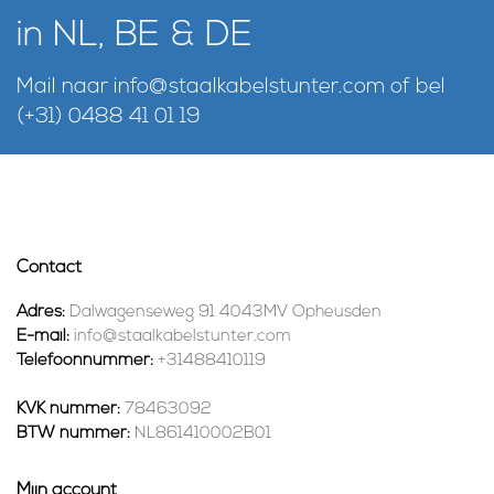
in NL, BE & DE
Mail naar
info@staalkabelstunter.com
of bel
(+31) 0488 41 01 19
Contact
Adres:
Dalwagenseweg 91 4043MV Opheusden
E-mail:
info@staalkabelstunter.com
Telefoonnummer:
+31488410119
KVK nummer:
78463092
BTW nummer:
NL861410002B01
Mijn account