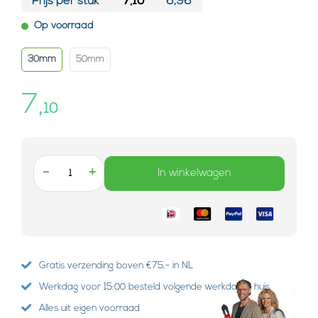
Prijs per stuk*
7,10
6,96
Op voorraad
30mm
50mm
7,
10
-
+
In winkelwagen
Gratis verzending boven €75,- in NL
Werkdag voor 15:00 besteld volgende werkdag in huis
Alles uit eigen voorraad