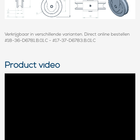
Verkrijgbaar in verschillende varianten. Direct online bestellen
#18-36-D6781.B.01.C - #17-37-D6783.B.01.C
Product video