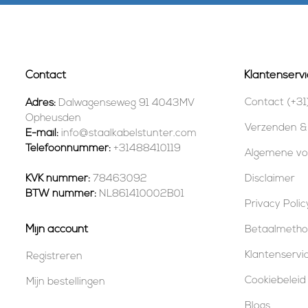
Contact
Klantenservi
Contact (+31
Adres:
Dalwagenseweg 91 4043MV
Opheusden
Verzenden &
E-mail:
info@staalkabelstunter.com
Telefoonnummer:
+31488410119
Algemene v
KVK nummer:
78463092
Disclaimer
BTW nummer:
NL861410002B01
Privacy Polic
Mijn account
Betaalmeth
Klantenservi
Registreren
Cookiebeleid
Mijn bestellingen
Blogs