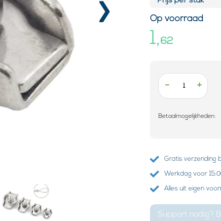
›
Prijs per stuk*
Op voorraad
1,
62
-
+
Betaalmogelijkheden:
Gratis verzending 
Werkdag voor 15:00
Alles uit eigen voo
Support nodig? B