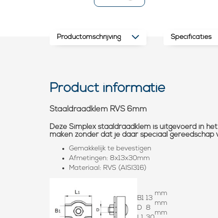
Productomschrijving
Specificaties
Product informatie
Staaldraadklem RVS 6mm
Deze Simplex staaldraadklem is uitgevoerd in het
maken zonder dat je daar speciaal gereedschap 
Gemakkelijk te bevestigen
Afmetingen: 8x13x30mm
Materiaal: RVS (AISI316)
mm
B1
13
mm
D
8
mm
L1
30