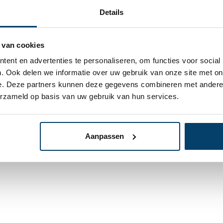
Details
 van cookies
1,
aadklem
62
Op voorraad
ent en advertenties te personaliseren, om functies voor social
ststaal 6 mm
. Ook delen we informatie over uw gebruik van onze site met on
Op werkdagen voor 15:00
e. Deze partners kunnen deze gegevens combineren met andere i
tstaal Simplex
erzameld op basis van uw gebruik van hun services.
lingen
In
Aanpassen