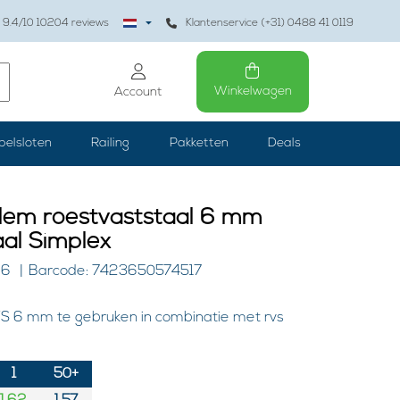
9.4
/10
10204
reviews
Klantenservice (+31) 0488 41 0119
Winkelwagen
Account
belsloten
Railing
Pakketten
Deals
lem roestvaststaal 6 mm
aal Simplex
I6
Barcode: 7423650574517
S 6 mm te gebruken in combinatie met rvs
1
50+