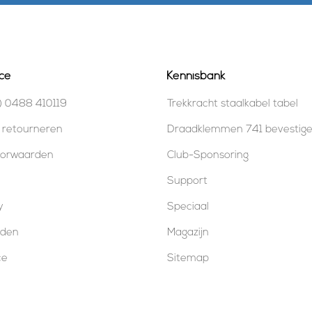
ce
Kennisbank
) 0488 410119
Trekkracht staalkabel tabel
 retourneren
Draadklemmen 741 bevestig
oorwaarden
Club-Sponsoring
Support
y
Speciaal
oden
Magazijn
ce
Sitemap