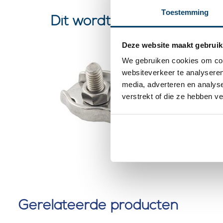
Toestemming
Dit wordt ‘m
Deze website maakt gebruik
Staaldr
We gebruiken cookies om cont
roestva
websiteverkeer te analyseren
media, adverteren en analys
roestvas
verstrekt of die ze hebben v
0 klantbeoorde
Gerelateerde producten