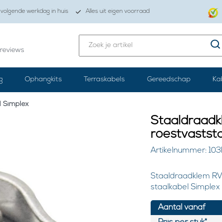
volgende werkdag in huis
Alles uit eigen voorraad
reviews
g
Ophangkits
Terraskabels
Gereedschap
Ka
l Simplex
Staaldraadk
roestvastst
Artikelnummer: 103
Staaldraadklem RV
staalkabel Simplex
Aantal vanaf