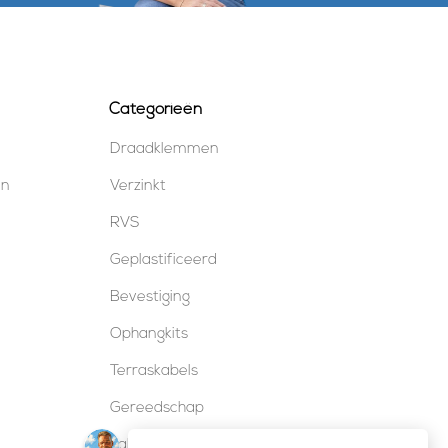
Categorieën
Draadklemmen
en
Verzinkt
RVS
Geplastificeerd
Bevestiging
Ophangkits
Terraskabels
Gereedschap
Kabelsloten