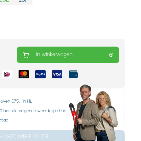
1.62
1.57
In winkelwagen
boven €75,- in NL
 besteld volgende werkdag in huis
rraad
el (+31) 0488 41 0119