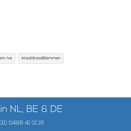
em rvs
staaldraadklemmen
 in NL, BE & DE
+31) 0488 41 01 19