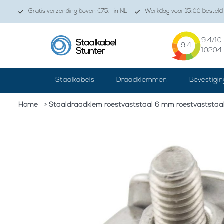
Gratis verzending boven €75,- in NL
Werkdag voor 15:00 besteld 
9.4
/10
9.4
10204
Staalkabels
Draadklemmen
Bevestigin
Home
> Staaldraadklem roestvaststaal 6 mm roestvaststaa