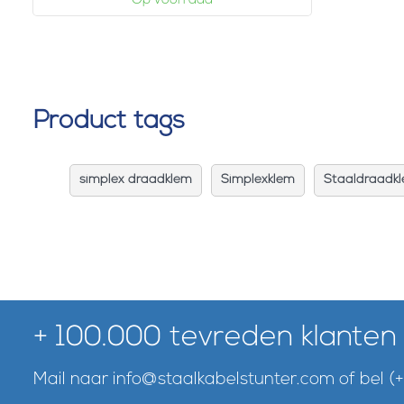
Op voorraad
Product tags
simplex draadklem
Simplexklem
Staaldraadkl
+ 100.000 tevreden klanten
Mail naar
info@staalkabelstunter.com
of bel
(