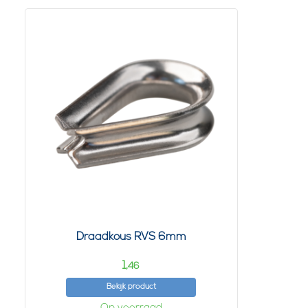
Draadkous RVS 6mm
1,
46
Bekijk product