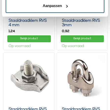
Aanpassen
Staaldraadklem RVS
Staaldraadklem RVS
4 mm
3mm
1,
0,
24
92
Bekijk product
Bekijk product
Op voorraad
Op voorraad
Staaldraadklem RVS
Staaldraadklem RVS