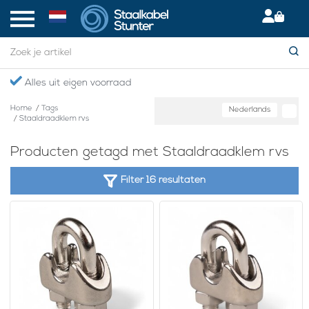
Alles uit eigen voorraad
Home
/
Tags
Nederlands
/
Staaldraadklem rvs
Producten getagd met Staaldraadklem rvs
Filter 16 resultaten