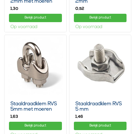
2mm met moeren
2mm
1,
0,
30
52
Bekijk product
Bekijk product
Op voorraad
Op voorraad
Staaldraadklem RVS
Staaldraadklem RVS
5mm met moeren
5 mm
1,
1,
63
46
Bekijk product
Bekijk product