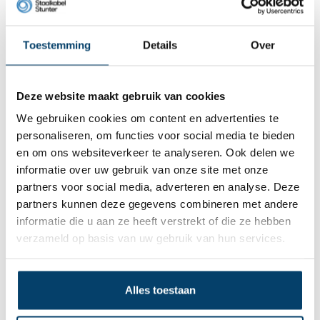
Toestemming
Details
Over
Deze website maakt gebruik van cookies
We gebruiken cookies om content en advertenties te
Staaldraadklem RVS
Staaldraadklem RVS
personaliseren, om functies voor social media te bieden
3mm met moeren
8mm met moeren
Zwart
en om ons websiteverkeer te analyseren. Ook delen we
1,
2,
65
75
informatie over uw gebruik van onze site met onze
Bekijk product
Bekijk product
partners voor social media, adverteren en analyse. Deze
Op voorraad
Op voorraad
partners kunnen deze gegevens combineren met andere
informatie die u aan ze heeft verstrekt of die ze hebben
verzameld op basis van uw gebruik van hun services.
Alles toestaan