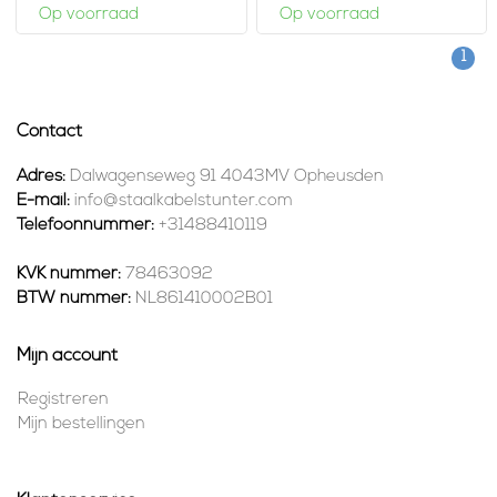
Op voorraad
Op voorraad
1
Contact
Adres:
Dalwagenseweg 91 4043MV Opheusden
E-mail:
info@staalkabelstunter.com
Telefoonnummer:
+31488410119
KVK nummer:
78463092
BTW nummer:
NL861410002B01
Mijn account
Registreren
Mijn bestellingen