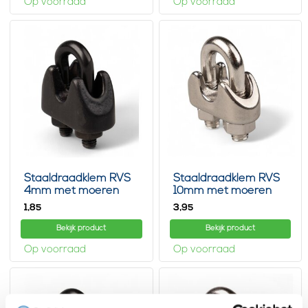
Op voorraad
Op voorraad
Staaldraadklem RVS
Staaldraadklem RVS
4mm met moeren
10mm met moeren
Zwart
1,
3,
85
95
Bekijk product
Bekijk product
Op voorraad
Op voorraad