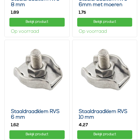
8 mm
6mm met moeren
1,
1,
89
75
Bekijk product
Bekijk product
Op voorraad
Op voorraad
Staaldraadklem RVS
Staaldraadklem RVS
6 mm
10 mm
1,
4,
62
27
Bekijk product
Bekijk product