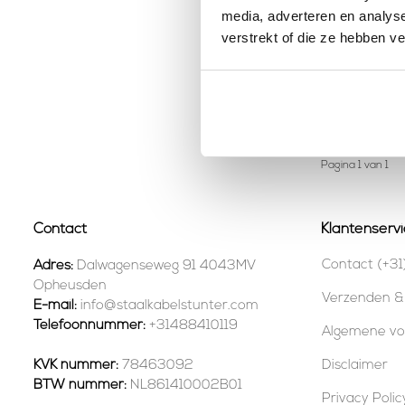
media, adverteren en analys
verstrekt of die ze hebben v
Technx 
zwart
Bekijk p
Op
Pagina 1 van 1
Contact
Klantenservi
Contact (+31
Adres:
Dalwagenseweg 91 4043MV
Opheusden
Verzenden &
E-mail:
info@staalkabelstunter.com
Telefoonnummer:
+31488410119
Algemene v
KVK nummer:
78463092
Disclaimer
BTW nummer:
NL861410002B01
Privacy Polic