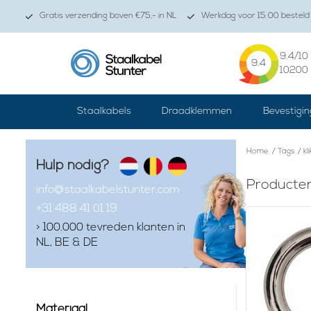
Gratis verzending boven €75,- in NL
Werkdag voor 15:00 besteld 
9.4
/10
9.4
10200
Staalkabels
Draadklemmen
Bevestigin
Home
/
Tags
/
kl
Hulp nodig?
Producten
info@staalkabelstunter.com
+31 488 41 01 19
> 100.000 tevreden klanten in
NL, BE & DE
Materiaal