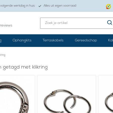
volgende werkdag in huis
Alles uit eigen voorraad
reviews
g
Ophangkits
Terraskabels
Gereedschap
Ka
ikring
 getagd met klikring