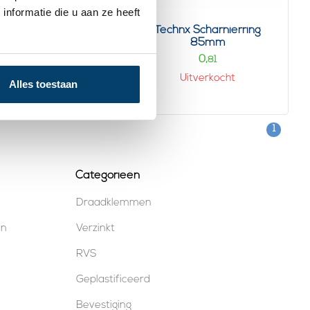
nformatie die u aan ze heeft
chnx Scharnierring
Technx Scharnierring
57mm -20st
85mm
6,
0,
43
81
Uitverkocht
ekijk product
Alles toestaan
Op voorraad
1
Categorieën
Draadklemmen
en
Verzinkt
RVS
Geplastificeerd
Bevestiging