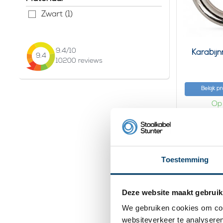
Zwart (1)
9.4
/10
Karabij
9.4
10200
reviews
Bekijk p
Op
Toestemming
Deze website maakt gebruik
We gebruiken cookies om cont
websiteverkeer te analyseren