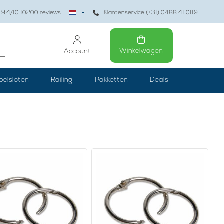
9.4
/10
10200
reviews
Klantenservice (+31) 0488 41 0119
Winkelwagen
Account
belsloten
Railing
Pakketten
Deals