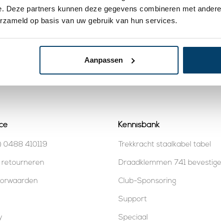
e. Deze partners kunnen deze gegevens combineren met andere i
erzameld op basis van uw gebruik van hun services.
Scharnierring
Technx Scharnierring
Te
 45mm -20st
32mm -20st
5,
3,
35
51
roduct
Bekijk product
B
Aanpassen
 voorraad
Op voorraad
ce
Kennisbank
) 0488 410119
Trekkracht staalkabel tabel
 retourneren
Draadklemmen 741 bevestig
oorwaarden
Club-Sponsoring
Support
y
Speciaal