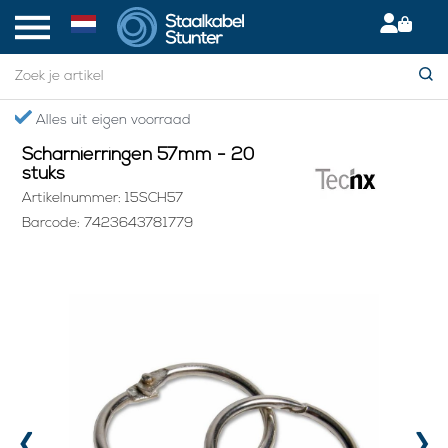
Home
> Scharnierringen 57mm - 20 stuks
Gratis verzending boven €75,- in NL
Scharnierringen 57mm - 20
stuks
Artikelnummer: 15SCH57
Barcode: 7423643781779