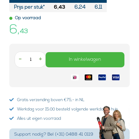
Prijs per stuk*
6,43
6,24
6,11
Op voorraad
6,
43
-
+
In winkelwagen
Gratis verzending boven €75,- in NL
Werkdag voor 15:00 besteld volgende werkdag in huis
Alles uit eigen voorraad
Support nodig? Bel (+31) 0488 41 0119