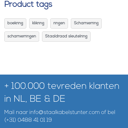
Product tags
boekring
klikring
ringen
Scharnierring
scharnierringen
Staaldraad sleutelring
+ 100.000 tevreden klanten
in NL, BE & DE
Mail naar
info@staalkabelstunter.com
of bel
(+31) 0488 41 01 19