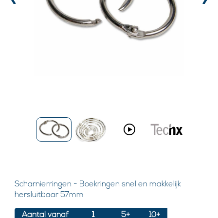
‹
›
Scharnierringen - Boekringen snel en makkelijk
hersluitbaar 57mm
Aantal vanaf
1
5+
10+