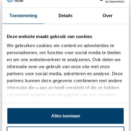
haak
uitwendig
8,
8,
59
59
Toestemming
Details
Over
Bekijk product
Bekijk product
Op voorraad
Op voorraad
Deze website maakt gebruik van cookies
We gebruiken cookies om content en advertenties te
personaliseren, om functies voor social media te bieden
en om ons websiteverkeer te analyseren. Ook delen we
informatie over uw gebruik van onze site met onze
partners voor social media, adverteren en analyse. Deze
partners kunnen deze gegevens combineren met andere
informatie die u aan ze heeft verstrekt of die ze hebben
verzameld op basis van uw gebruik van hun services.
Technx Ophangkit 6
4,
95
Alles toestaan
Bekijk product
Op voorraad