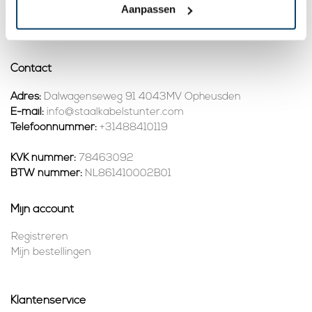
Aanpassen
1
Contact
Adres:
Dalwagenseweg 91 4043MV Opheusden
E-mail:
info@staalkabelstunter.com
Telefoonnummer:
+31488410119
KVK nummer:
78463092
BTW nummer:
NL861410002B01
Mijn account
Registreren
Mijn bestellingen
Klantenservice