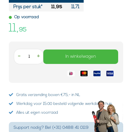
Prijs per stuk*
11,95
11,71
Op voorraad
11,
95
-
+
In winkelwagen
Gratis verzending boven €75,- in NL
Werkdag voor 15:00 besteld volgende werkdag in huis
Alles uit eigen voorraad
Support nodig? Bel (+31) 0488 41 0119