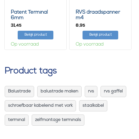
Patent Terminal
RVS draadspanner
6mm
m4
31,
8,
45
95
Bekijk product
Bekijk product
Op voorraad
Op voorraad
Product tags
Balustrade
balustrade maken
rvs
rvs gaffel
schroefbaar kabeleind met vork
staalkabel
terminal
zelfmontage terminals