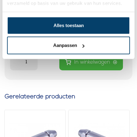
verzameld op basis van uw gebruik van hun services.
Gaffel terminals rvs 5mm rechts
Alles toestaan
0 klantbeoordelingen
11,
95
Op voorraad
Aanpassen
Op werkdagen voor 15:00 besteld? Direct verstuurd!
In winkelwagen
Gerelateerde producten