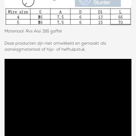
Materiaal: Rvs Aisi 316 gaffel
Deze producten zijn niet ontwikkeld en gemaakt als
aanslagmateriaal of hijs- of hefhulpstuk.