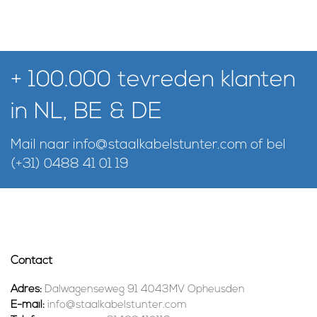
+ 100.000 tevreden klanten
in NL, BE & DE
Mail naar
info@staalkabelstunter.com
of bel
(+31) 0488 41 01 19
Contact
Adres:
Dalwagenseweg 91 4043MV Opheusden
E-mail:
info@staalkabelstunter.com