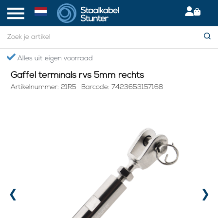
Home
> Gaffel terminals rvs 5mm rechts
s uit eigen voorraad
Gratis 
Gaffel terminals rvs 5mm rechts
Artikelnummer: 21R5
Barcode: 7423653157168
‹
›