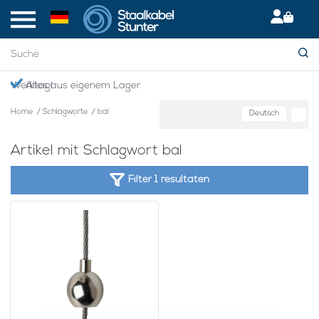
en Werktag!
Alles aus eigenem Lager
Home
/
Schlagworte
/
bal
Deutsch
Artikel mit Schlagwort bal
Filter 1 resultaten