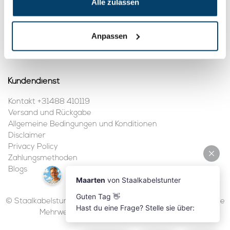
Alle zulassen
Mein Konto
Kundenkonto anlegen
Anpassen
Meine Bestellungen
Kundendienst
Kontakt +31488 410119
Versand und Rückgabe
Allgemeine Bedingungen und Konditionen
Disclaimer
Privacy Policy
Zahlungsmethoden
Blogs
© Staalkabelstunter | 2026 | Alle Preise sind in Euro inklusive
Mehrwertsteuer und ohne Versandkosten.