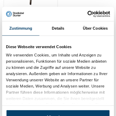
Kugelgreifer-
Aufhängungssystem
1,
Zustimmung
Details
Über Cookies
75
Product ansehen
Auf Lager
Diese Webseite verwendet Cookies
1
Wir verwenden Cookies, um Inhalte und Anzeigen zu
personalisieren, Funktionen für soziale Medien anbieten
zu können und die Zugriffe auf unsere Website zu
Kontakt
analysieren. Außerdem geben wir Informationen zu Ihrer
Verwendung unserer Website an unsere Partner für
Adresse:
Dalwagenseweg 91 4043MV Opheusden
soziale Medien, Werbung und Analysen weiter. Unsere
E-Mail:
info@staalkabelstunter.com
Partner führen diese Informationen möglicherweise mit
Telefonnummer:
+31488410119
weiteren Daten zusammen, die Sie ihnen bereitgestellt
haben oder die sie im Rahmen Ihrer Nutzung der Dienste
KVK nummer:
78463092
BTW nummer:
NL861410002B01
gesammelt haben.